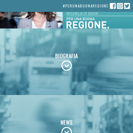
#PERUNABUONAREGIONE
Midterm
femminile
BIOGRAFIA
다운로드
NEWS
다운로드